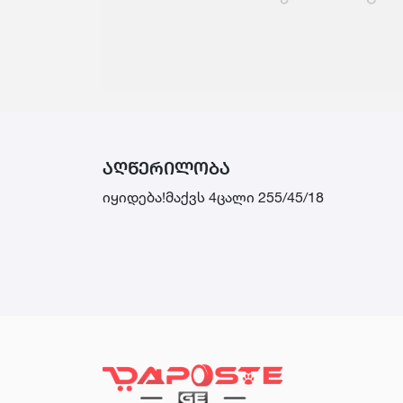
ᲐᲦᲬᲔᲠᲘᲚᲝᲑᲐ
იყიდება!მაქვს 4ცალი 255/45/18