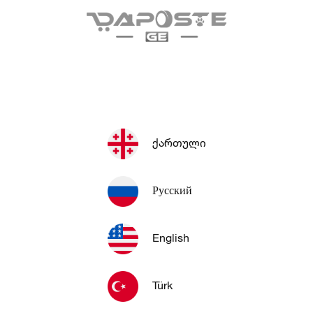
ქირავდება
მეტი განცხადება
ქართული
ბათუმი
თბილისი
ᲥᲘᲠᲐᲕᲓᲔᲑᲐ ᲑᲘᲜᲐ
ᲥᲘᲠᲐᲕᲓᲔᲑᲐ ᲑᲘᲜᲐ
Русский
1
1
3
2
1
1
5 046
1 550
English
Türk