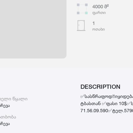
4000
მ²
ფართი
1
ოთახი
DESCRIPTION
✅️სასწრაფოდ‼️იყიდება
ხელი წყალი
ტბასთან ✅️ფასი 10$✅
რჩევა
71.56.09.590✅️ტელ.57
ათბობა
რჩევა