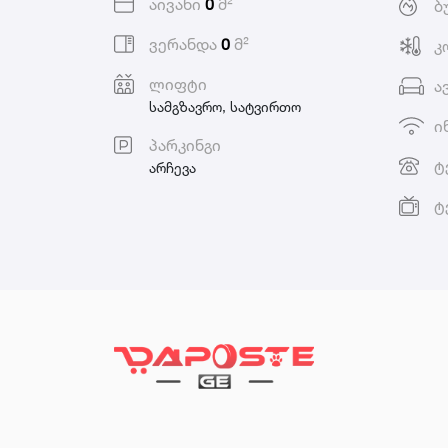
აივანი
0
მ²
ბ
ვერანდა
0
მ²
კ
ლიფტი
ა
სამგზავრო, სატვირთო
ი
პარკინგი
ტ
არჩევა
ტ