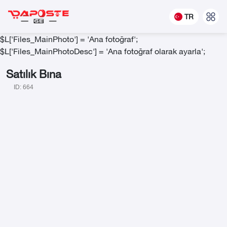
TR
$L['Files_MainPhoto'] = 'Ana fotoğraf';
$L['Files_MainPhotoDesc'] = 'Ana fotoğraf olarak ayarla';
Satılık Bına
ID: 664