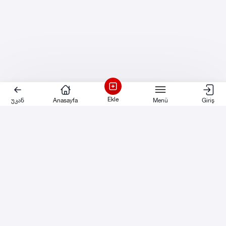
Ekle
უკან
Anasayfa
Menü
Giriş