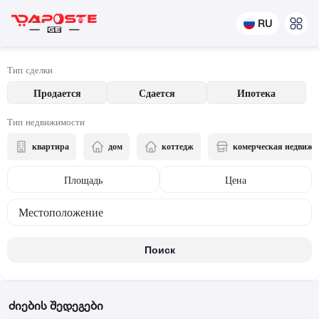
RU
Тип сделки
Продается
Сдается
Ипотека
Тип недвижимости
квартира
дом
коттедж
комерческая недвижи
Площадь
Цена
Местоположение
Поиск
ძიების შედეგები