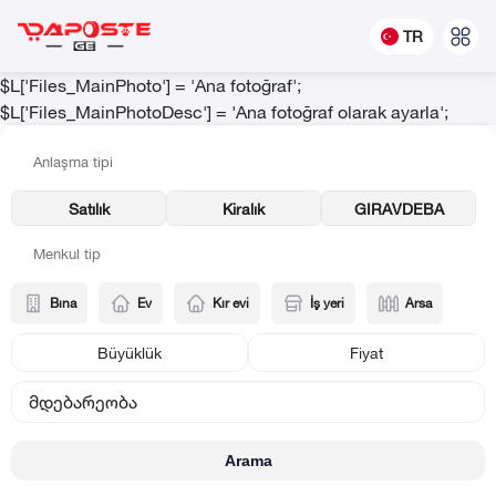
TR
$L['Files_MainPhoto'] = 'Ana fotoğraf';
$L['Files_MainPhotoDesc'] = 'Ana fotoğraf olarak ayarla';
Anlaşma tipi
Satılık
Kiralık
GIRAVDEBA
Menkul tip
Bına
Ev
Kır evi
İş yeri
Arsa
Büyüklük
Fiyat
მდებარეობა
Arama