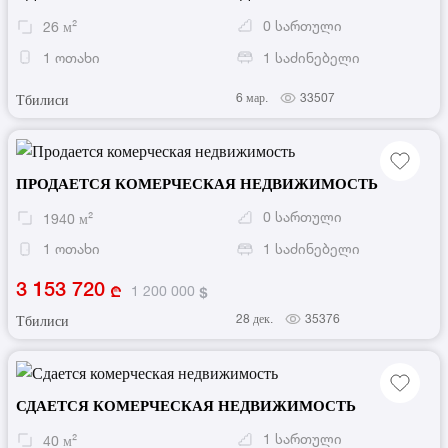
0
სართული
26
м²
1
ოთახი
1
საძინებელი
6 мар.
33507
Тбилиси
ПРОДАЕТСЯ КОМЕРЧЕСКАЯ НЕДВИЖИМОСТЬ
0
სართული
1940
м²
1
ოთახი
1
საძინებელი
3 153 720
1 200 000
28 дек.
35376
Тбилиси
СДАЕТСЯ КОМЕРЧЕСКАЯ НЕДВИЖИМОСТЬ
1
სართული
40
м²