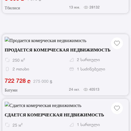
13 ноя.
28132
Тбилиси
ПРОДАЕТСЯ КОМЕРЧЕСКАЯ НЕДВИЖИМОСТЬ
2
სართული
250
м²
2
ოთახი
1
საძინებელი
722 728
275 000
24 окт.
40513
Батуми
СДАЕТСЯ КОМЕРЧЕСКАЯ НЕДВИЖИМОСТЬ
1
სართული
25
м²