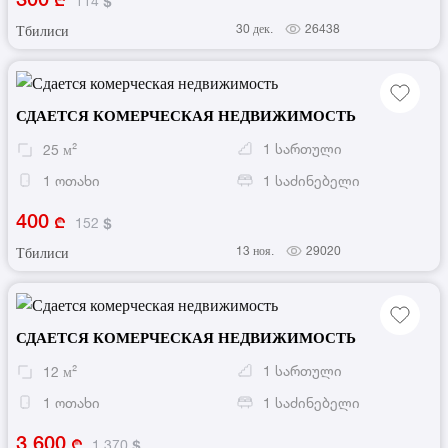
114
30 дек.
26438
Тбилиси
СДАЕТСЯ КОМЕРЧЕСКАЯ НЕДВИЖИМОСТЬ
1
სართული
25
м²
1
ოთახი
1
საძინებელი
400
152
13 ноя.
29020
Тбилиси
СДАЕТСЯ КОМЕРЧЕСКАЯ НЕДВИЖИМОСТЬ
1
სართული
12
м²
1
ოთახი
1
საძინებელი
3 600
1 370