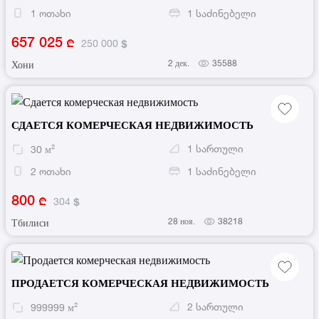
1
ოთახი
1
საძინებელი
657 025
250 000
2 дек.
35588
Хони
СДАЕТСЯ КОМЕРЧЕСКАЯ НЕДВИЖИМОСТЬ
1
სართული
30
м²
2
ოთახი
1
საძინებელი
800
304
28 ноя.
38218
Тбилиси
ПРОДАЕТСЯ КОМЕРЧЕСКАЯ НЕДВИЖИМОСТЬ
2
სართული
999999
м²