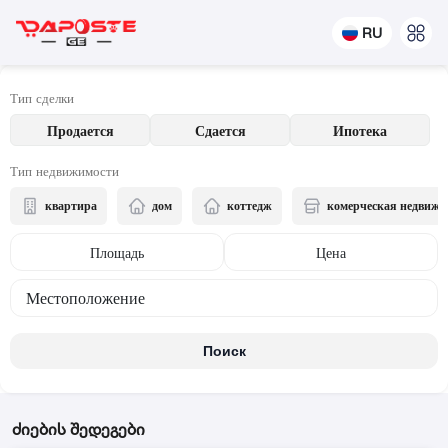
RU
Тип сделки
Продается
Сдается
Ипотека
Тип недвижимости
квартира
дом
коттедж
комерческая недвижи
Площадь
Цена
Местоположение
Поиск
ძიების შედეგები