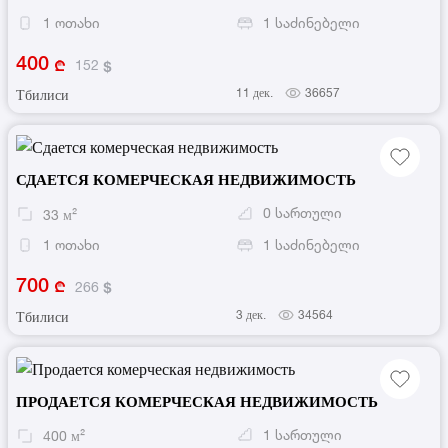
1
ოთახი
1
საძინებელი
400
152
11 дек.
36657
Тбилиси
СДАЕТСЯ КОМЕРЧЕСКАЯ НЕДВИЖИМОСТЬ
0
სართული
33
м²
1
ოთახი
1
საძინებელი
700
266
3 дек.
34564
Тбилиси
ПРОДАЕТСЯ КОМЕРЧЕСКАЯ НЕДВИЖИМОСТЬ
1
სართული
400
м²